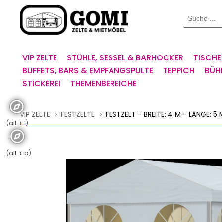
Willkommen.
Suche
Verwenden
Sie
ALT
+
VIP ZELTE
STÜHLE, SESSEL & BARHOCKER
TISCHE
B
BUFFETS, BARS & EMPFANGSPULTE
TEPPICH
BÜH
für
STICKEREI
THEMENBEREICHE
das
Barrierefreiheitsmenü
und
VIP ZELTE
FESTZELTE
FESTZELT - BREITE: 4 M - LÄNGE: 5 
ALT
(alt + i)
+
I,
um
(alt + b)
direkt
zum
Inhalt
zu
springen.