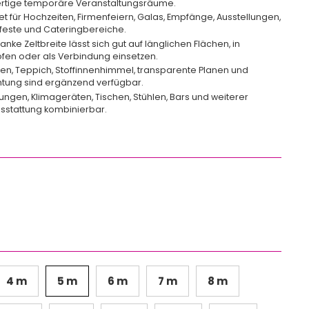
rtige temporäre Veranstaltungsräume.
t für Hochzeiten, Firmenfeiern, Galas, Empfänge, Ausstellungen,
feste und Cateringbereiche.
anke Zeltbreite lässt sich gut auf länglichen Flächen, in
fen oder als Verbindung einsetzen.
en, Teppich, Stoffinnenhimmel, transparente Planen und
tung sind ergänzend verfügbar.
zungen, Klimageräten, Tischen, Stühlen, Bars und weiterer
sstattung kombinierbar.
:
4 m
5 m
6 m
7 m
8 m