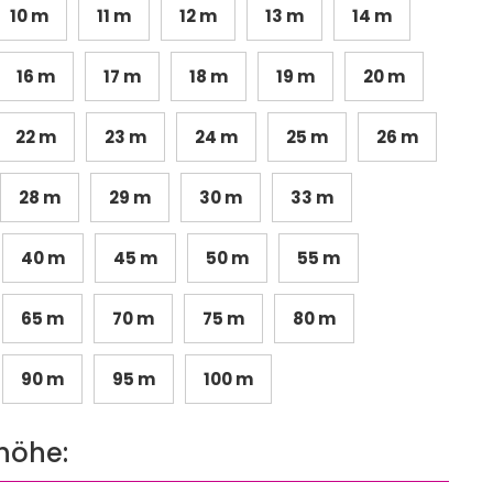
10 m
11 m
12 m
13 m
14 m
16 m
17 m
18 m
19 m
20 m
22 m
23 m
24 m
25 m
26 m
28 m
29 m
30 m
33 m
40 m
45 m
50 m
55 m
65 m
70 m
75 m
80 m
90 m
95 m
100 m
höhe: