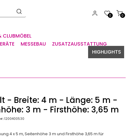
0
0
& CLUBMÖBEL
GERÄTE
MESSEBAU
ZUSATZAUSSTATTUNG
HIGHLIGHTS
lt - Breite: 4 m - Länge: 5 m -
höhe: 3 m - Firsthöhe: 3,65 m
r:
1200400530
ng 4 x 5 m, Seitenhöhe 3 m und Firsthöhe 3,65 m für