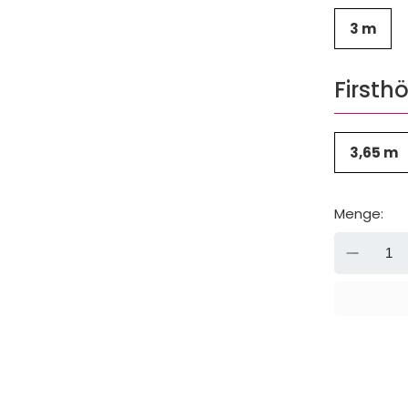
3 m
Firsth
3,65 m
Menge:
-