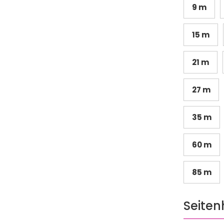
9 m
15 m
21 m
27 m
35 m
60 m
85 m
Seiten