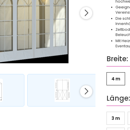
hochwe
Geeigne
Vereins
Die schl
Innenhö
Zeltbod
Beleuch
Mit Hei
Eventau
Breite:
4 m
Länge
3 m