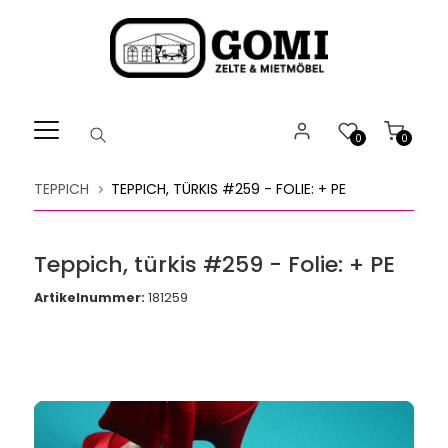
Willkommen.
Verwenden
Sie
ALT
+
B
0
0
für
das
TEPPICH
TEPPICH, TÜRKIS #259 - FOLIE: + PE
Barrierefreiheitsmenü
und
ALT
Teppich, türkis #259 - Folie: + PE
+
I,
Artikelnummer:
181259
um
direkt
zum
Inhalt
zu
springen.