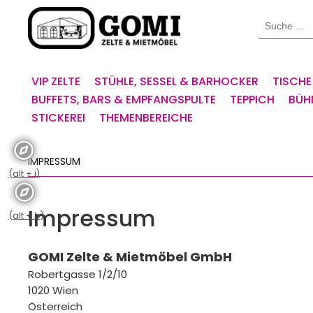
Willkommen.
Suche
Verwenden
Sie
ALT
+
VIP ZELTE
STÜHLE, SESSEL & BARHOCKER
TISCHE
B
BUFFETS, BARS & EMPFANGSPULTE
TEPPICH
BÜH
für
STICKEREI
THEMENBEREICHE
das
Barrierefreiheitsmenü
und
IMPRESSUM
ALT
(alt + i)
+
I,
Impressum
um
(alt + b)
direkt
zum
GOMI Zelte & Mietmöbel GmbH
Inhalt
Robertgasse 1/2/10
zu
1020 Wien
springen.
Österreich