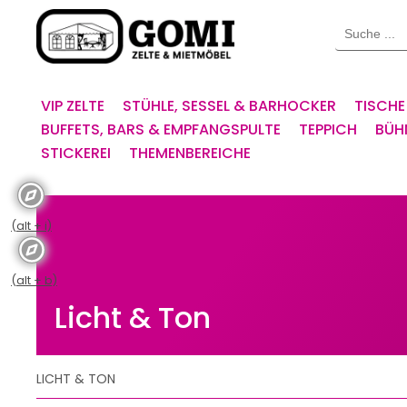
Willkommen.
Suche
Verwenden
Sie
ALT
+
VIP ZELTE
STÜHLE, SESSEL & BARHOCKER
TISCHE
B
BUFFETS, BARS & EMPFANGSPULTE
TEPPICH
BÜH
für
STICKEREI
THEMENBEREICHE
das
Barrierefreiheitsmenü
und
ALT
(alt + i)
+
I,
um
(alt + b)
direkt
Licht & Ton
zum
Inhalt
zu
LICHT & TON
springen.