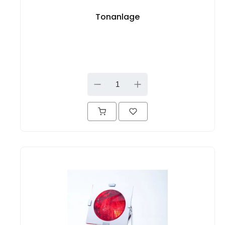
Tonanlage
DOWN
UP