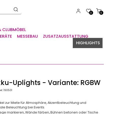
0
0
& CLUBMÖBEL
GERÄTE
MESSEBAU
ZUSATZAUSSTATTUNG
HIGHLIGHTS
kku-Uplights - Variante: RGBW
r:
190501
tikel zur Miete für Atmosphäre, Akzentbeleuchtung und
nale Beleuchtung bei Events.
ege markieren, Wände färben, Bühnen betonen oder Tische