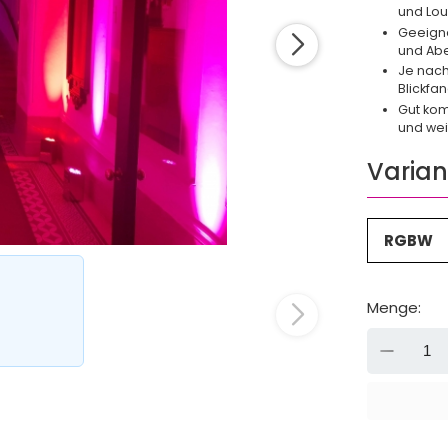
und Lo
Geeigne
und Ab
Je nach 
Blickfa
Gut kom
und wei
Varian
RGBW
Menge:
-