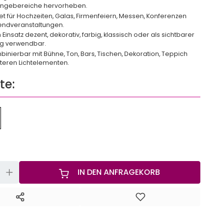
ungebereiche hervorheben.
t für Hochzeiten, Galas, Firmenfeiern, Messen, Konferenzen
endveranstaltungen.
Einsatz dezent, dekorativ, farbig, klassisch oder als sichtbarer
ng verwendbar.
binierbar mit Bühne, Ton, Bars, Tischen, Dekoration, Teppich
teren Lichtelementen.
te:
+
IN DEN ANFRAGEKORB