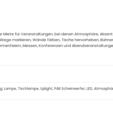
el zur Miete für Veranstaltungen, bei denen Atmosphäre, Akz
ann Wege markieren, Wände färben, Tische hervorheben, Büh
 Firmenfeiern, Messen, Konferenzen und Abendveranstaltungen. 
, Lampe, Tischlampe, Uplight, PAR Scheinwerfer, LED, Atmosphäre