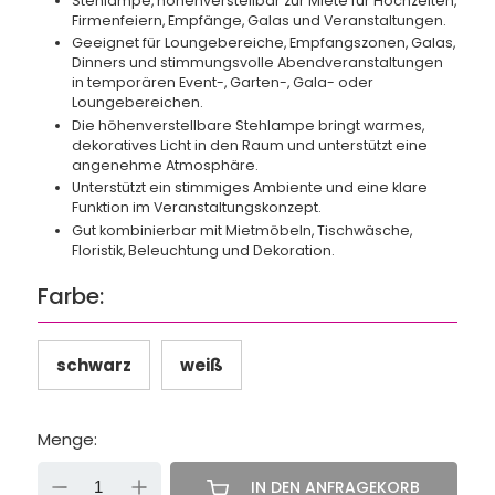
Stehlampe, höhenverstellbar zur Miete für Hochzeiten,
Firmenfeiern, Empfänge, Galas und Veranstaltungen.
Geeignet für Loungebereiche, Empfangszonen, Galas,
Dinners und stimmungsvolle Abendveranstaltungen
in temporären Event-, Garten-, Gala- oder
Loungebereichen.
Die höhenverstellbare Stehlampe bringt warmes,
dekoratives Licht in den Raum und unterstützt eine
angenehme Atmosphäre.
Unterstützt ein stimmiges Ambiente und eine klare
Funktion im Veranstaltungskonzept.
Gut kombinierbar mit Mietmöbeln, Tischwäsche,
Floristik, Beleuchtung und Dekoration.
Farbe:
schwarz
weiß
Menge:
-
+
IN DEN ANFRAGEKORB