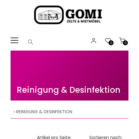
Willkommen.
Verwenden
Sie
ALT
+
B
0
0
für
das
Barrierefreiheitsmenü
und
ALT
+
Reinigung & Desinfektion
I,
um
direkt
zum
REINIGUNG & DESINFEKTION
Inhalt
zu
springen.
Artikel pro Seite:
Sortieren nach: