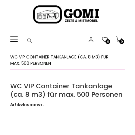
Willkommen.
Verwenden
Sie
ALT
+
B
0
0
für
das
WC VIP CONTAINER TANKANLAGE (CA. 8 M3) FÜR
Barrierefreiheitsmenü
MAX. 500 PERSONEN
und
ALT
+
WC VIP Container Tankanlage
I,
(ca. 8 m3) für max. 500 Personen
um
direkt
Artikelnummer:
zum
Inhalt
zu
springen.