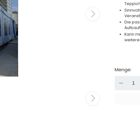
Teppich
Sinnvol
Veranst
Die pas
Aufbauf
Kann mi
weitere
Menge:
-