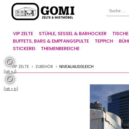
Willkommen.
Suche
Verwenden
Sie
ALT
+
VIP ZELTE
STÜHLE, SESSEL & BARHOCKER
TISCHE
B
BUFFETS, BARS & EMPFANGSPULTE
TEPPICH
BÜH
für
STICKEREI
THEMENBEREICHE
das
Barrierefreiheitsmenü
und
VIP ZELTE
ZUBEHÖR
NIVEAUAUSGLEICH
ALT
(alt + i)
+
I,
um
(alt + b)
direkt
zum
Inhalt
zu
springen.