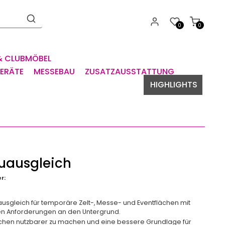
0
0
& CLUBMÖBEL
GERÄTE
MESSEBAU
ZUSATZAUSSTATTUNG
HIGHLIGHTS
uausgleich
r:
usgleich für temporäre Zelt-, Messe- und Eventflächen mit
n Anforderungen an den Untergrund.
Flächen nutzbarer zu machen und eine bessere Grundlage für