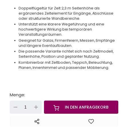
Doppelflügeltür für Zelt 2,3 m Seitenhöhe als
ergänzendes Zeltelement für Eingänge, Abschlüsse
oder strukturierte Wandbereiche.
Unterstützt eine klarere Wegeführung und eine
hochwertigere Wirkung bei temporären
Veranstaltungsräumen.
Geeignet für Galas, Firmenfeiern, Messen, Empfänge
und längere Eventaufbauten.
Die passende Variante richtet sich nach Zeltmodell,
Seitenhöhe, Position und geplanter Nutzung.
Kombinierbar mit Zeltboden, Teppich, Beleuchtung,
Planen, Innenhimmel und passender Möblierung.
Menge:
-
+
IN DEN ANFRAGEKORB