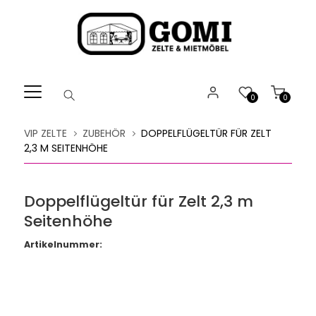
Willkommen.
Verwenden
Sie
ALT
+
B
0
0
für
das
VIP ZELTE
ZUBEHÖR
DOPPELFLÜGELTÜR FÜR ZELT
Barrierefreiheitsmenü
2,3 M SEITENHÖHE
und
ALT
+
Doppelflügeltür für Zelt 2,3 m
I,
Seitenhöhe
um
direkt
Artikelnummer:
zum
Inhalt
zu
springen.