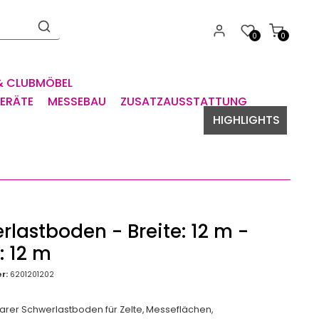
0
0
& CLUBMÖBEL
GERÄTE
MESSEBAU
ZUSATZAUSSTATTUNG
HIGHLIGHTS
lastboden - Breite: 12 m -
: 12 m
r:
6201201202
arer Schwerlastboden für Zelte, Messeflächen,