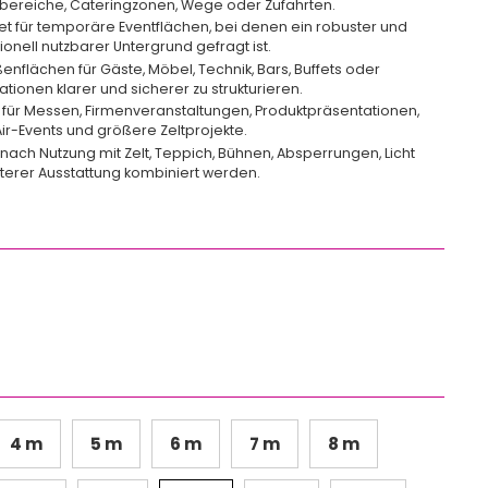
bereiche, Cateringzonen, Wege oder Zufahrten.
t für temporäre Eventflächen, bei denen ein robuster und
ionell nutzbarer Untergrund gefragt ist.
ußenflächen für Gäste, Möbel, Technik, Bars, Buffets oder
ationen klarer und sicherer zu strukturieren.
l für Messen, Firmenveranstaltungen, Produktpräsentationen,
r-Events und größere Zeltprojekte.
 nach Nutzung mit Zelt, Teppich, Bühnen, Absperrungen, Licht
terer Ausstattung kombiniert werden.
:
4 m
5 m
6 m
7 m
8 m