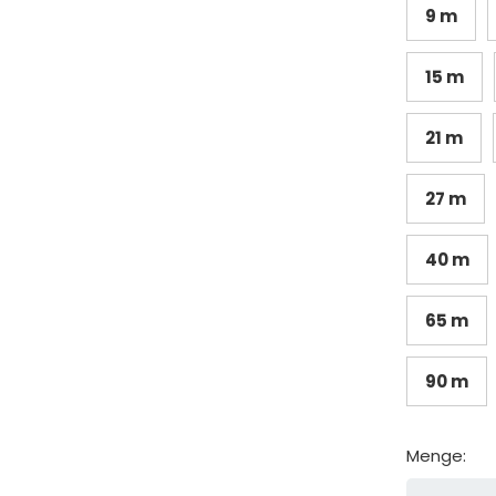
9 m
15 m
21 m
27 m
40 m
65 m
90 m
Menge: