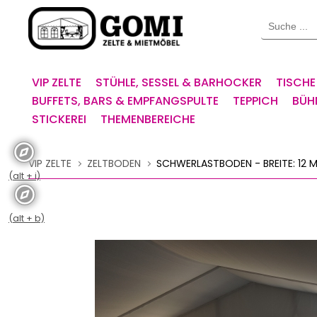
Willkommen.
Suche
Verwenden
Sie
ALT
+
VIP ZELTE
STÜHLE, SESSEL & BARHOCKER
TISCHE
B
BUFFETS, BARS & EMPFANGSPULTE
TEPPICH
BÜH
für
STICKEREI
THEMENBEREICHE
das
Barrierefreiheitsmenü
und
VIP ZELTE
ZELTBODEN
SCHWERLASTBODEN - BREITE: 12 M 
ALT
(alt + i)
+
I,
um
(alt + b)
direkt
zum
Inhalt
zu
springen.