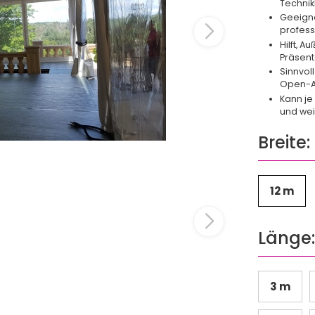
Technik
Geeigne
profess
Hilft, A
Präsent
Sinnvol
Open-Ai
Kann je
und wei
Breite:
12 m
Länge
3 m