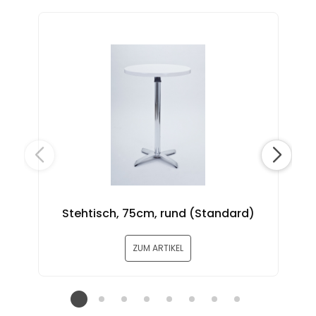
Sch
Stehtisch, 75cm, rund (Standard)
ZUM ARTIKEL