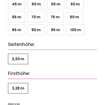
45 m
50 m
55 m
60 m
65 m
70 m
75 m
80 m
85 m
90 m
95 m
100 m
Seitenhöhe:
2,30 m
Firsthöhe:
3,28 m
Menge: