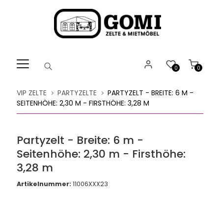
Willkommen.
Verwenden
Sie
ALT
+
B
0
0
für
das
VIP ZELTE
PARTYZELTE
PARTYZELT - BREITE: 6 M -
Barrierefreiheitsmenü
SEITENHÖHE: 2,30 M - FIRSTHÖHE: 3,28 M
und
ALT
+
Partyzelt - Breite: 6 m -
I,
Seitenhöhe: 2,30 m - Firsthöhe:
um
direkt
3,28 m
zum
Artikelnummer:
11006XXX23
Inhalt
zu
springen.