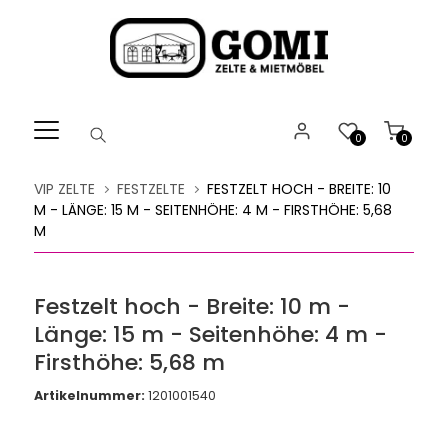
Willkommen.
Verwenden
Sie
ALT
+
B
0
0
für
das
VIP ZELTE
FESTZELTE
FESTZELT HOCH - BREITE: 10
Barrierefreiheitsmenü
M - LÄNGE: 15 M - SEITENHÖHE: 4 M - FIRSTHÖHE: 5,68
und
M
ALT
+
I,
Festzelt hoch - Breite: 10 m -
um
Länge: 15 m - Seitenhöhe: 4 m -
direkt
zum
Firsthöhe: 5,68 m
Inhalt
Artikelnummer:
1201001540
zu
springen.