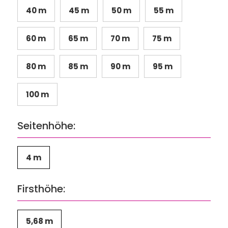
40 m
45 m
50 m
55 m
60 m
65 m
70 m
75 m
80 m
85 m
90 m
95 m
100 m
Seitenhöhe:
4 m
Firsthöhe:
5,68 m