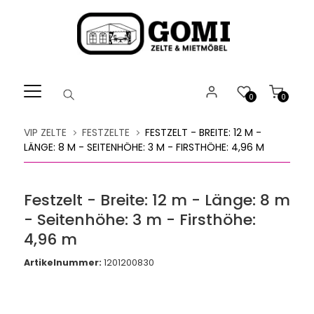
Willkommen.
Verwenden
Sie
ALT
+
B
0
0
für
das
VIP ZELTE
FESTZELTE
FESTZELT - BREITE: 12 M -
Barrierefreiheitsmenü
LÄNGE: 8 M - SEITENHÖHE: 3 M - FIRSTHÖHE: 4,96 M
und
ALT
+
Festzelt - Breite: 12 m - Länge: 8 m
I,
- Seitenhöhe: 3 m - Firsthöhe:
um
direkt
4,96 m
zum
Artikelnummer:
1201200830
Inhalt
zu
springen.