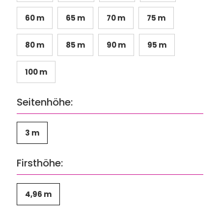
60 m
65 m
70 m
75 m
80 m
85 m
90 m
95 m
100 m
Seitenhöhe:
3 m
Firsthöhe:
4,96 m