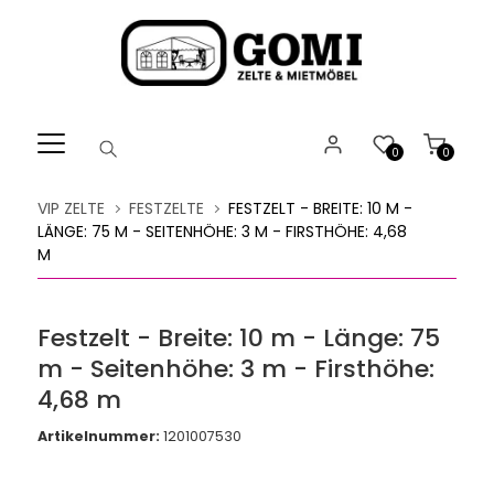
Willkommen.
Verwenden
Sie
ALT
+
B
0
0
für
das
VIP ZELTE
FESTZELTE
FESTZELT - BREITE: 10 M -
Barrierefreiheitsmenü
LÄNGE: 75 M - SEITENHÖHE: 3 M - FIRSTHÖHE: 4,68
und
M
ALT
+
I,
Festzelt - Breite: 10 m - Länge: 75
um
m - Seitenhöhe: 3 m - Firsthöhe:
direkt
zum
4,68 m
Inhalt
Artikelnummer:
1201007530
zu
springen.