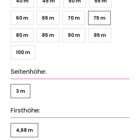
40 m
45 m
50 m
55 m
60 m
65 m
70 m
75 m
80 m
85 m
90 m
95 m
100 m
Seitenhöhe:
3 m
Firsthöhe:
4,68 m