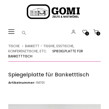
Willkommen.
Verwenden
Sie
ALT
+
B
0
0
für
das
TISCHE
BANKETT - TISCHE, ESSTISCHE,
Barrierefreiheitsmenü
KONFERENZTISCHE, ETC.
SPIEGELPLATTE FÜR
und
BANKETTTISCH
ALT
+
I,
Spiegelplatte für Banketttisch
um
direkt
Artikelnummer:
114701
zum
Inhalt
zu
springen.