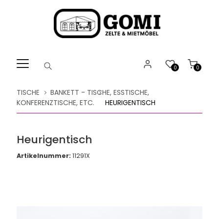
Willkommen.
Verwenden
Sie
ALT
+
B
0
0
für
das
TISCHE
BANKETT - TISCHE, ESSTISCHE,
Barrierefreiheitsmenü
KONFERENZTISCHE, ETC.
HEURIGENTISCH
und
ALT
+
Heurigentisch
I,
um
Artikelnummer:
11291X
direkt
zum
Inhalt
zu
springen.