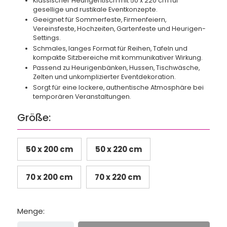
Klassischer Heurigentisch mit 50 x 220 cm für
gesellige und rustikale Eventkonzepte.
Geeignet für Sommerfeste, Firmenfeiern,
Vereinsfeste, Hochzeiten, Gartenfeste und Heurigen-
Settings.
Schmales, langes Format für Reihen, Tafeln und
kompakte Sitzbereiche mit kommunikativer Wirkung.
Passend zu Heurigenbänken, Hussen, Tischwäsche,
Zelten und unkomplizierter Eventdekoration.
Sorgt für eine lockere, authentische Atmosphäre bei
temporären Veranstaltungen.
Größe:
50 x 200 cm
50 x 220 cm
70 x 200 cm
70 x 220 cm
Menge: