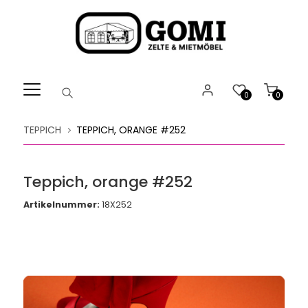
Willkommen.
Verwenden
Sie
ALT
+
B
0
0
für
das
TEPPICH
TEPPICH, ORANGE #252
Barrierefreiheitsmenü
und
ALT
Teppich, orange #252
+
I,
Artikelnummer:
18X252
um
direkt
zum
Inhalt
zu
springen.