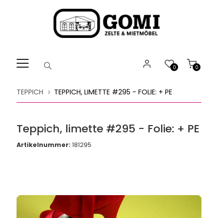
Willkommen.
Verwenden
Sie
ALT
+
B
0
0
für
das
TEPPICH
TEPPICH, LIMETTE #295 - FOLIE: + PE
Barrierefreiheitsmenü
und
ALT
Teppich, limette #295 - Folie: + PE
+
I,
Artikelnummer:
181295
um
direkt
zum
Inhalt
zu
springen.