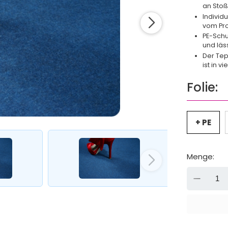
an Stoß
Individ
vom Pro
PE-Schu
und läs
Der Tep
ist in v
Folie:
+ PE
Menge:
-