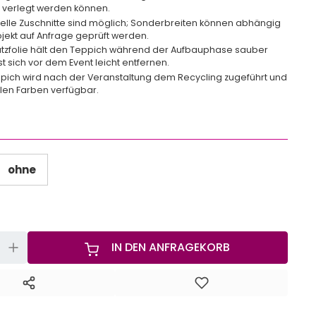
 verlegt werden können.
uelle Zuschnitte sind möglich; Sonderbreiten können abhängig
jekt auf Anfrage geprüft werden.
tzfolie hält den Teppich während der Aufbauphase sauber
st sich vor dem Event leicht entfernen.
pich wird nach der Veranstaltung dem Recycling zugeführt und
ielen Farben verfügbar.
ohne
+
IN DEN ANFRAGEKORB