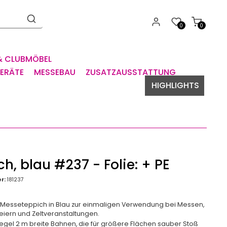
0
0
& CLUBMÖBEL
GERÄTE
MESSEBAU
ZUSATZAUSSTATTUNG
HIGHLIGHTS
h, blau #237 - Folie: + PE
r:
181237
Messeteppich in Blau zur einmaligen Verwendung bei Messen,
eiern und Zeltveranstaltungen.
Regel 2 m breite Bahnen, die für größere Flächen sauber Stoß