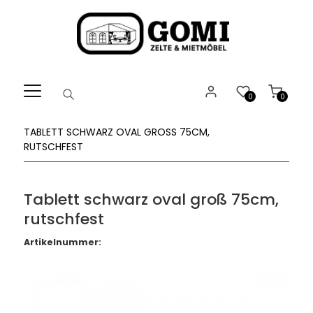
Willkommen.
Verwenden
Sie
ALT
+
B
0
0
für
das
TABLETT SCHWARZ OVAL GROSS 75CM, R
Barrierefreiheitsmenü
UTSCHFEST
und
ALT
+
Tablett schwarz oval groß 75cm,
I,
rutschfest
um
direkt
Artikelnummer:
zum
Inhalt
zu
springen.