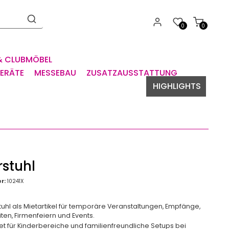
0
0
& CLUBMÖBEL
GERÄTE
MESSEBAU
ZUSATZAUSSTATTUNG
HIGHLIGHTS
rstuhl
r:
10241X
tuhl als Mietartikel für temporäre Veranstaltungen, Empfänge,
ten, Firmenfeiern und Events.
t für Kinderbereiche und familienfreundliche Setups bei