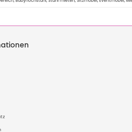
erbereich, Babyhochstuhl, Stuhl mieten, Sitzmöbel, Eventmöbel, M
mationen
tz
m