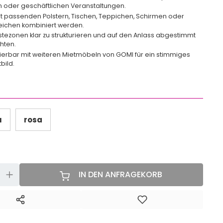
n oder geschäftlichen Veranstaltungen.
t passenden Polstern, Tischen, Teppichen, Schirmen oder
eichen kombiniert werden.
Gästezonen klar zu strukturieren und auf den Anlass abgestimmt
chten.
erbar mit weiteren Mietmöbeln von GOMI für ein stimmiges
bild.
u
rosa
+
IN DEN ANFRAGEKORB