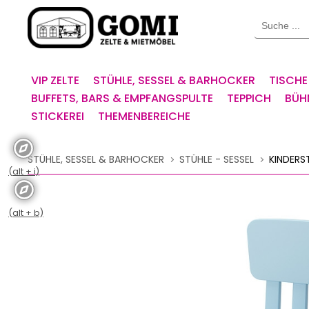
Willkommen.
Suche
Verwenden
Sie
ALT
+
VIP ZELTE
STÜHLE, SESSEL & BARHOCKER
TISCHE
B
BUFFETS, BARS & EMPFANGSPULTE
TEPPICH
BÜH
für
STICKEREI
THEMENBEREICHE
das
Barrierefreiheitsmenü
und
STÜHLE, SESSEL & BARHOCKER
STÜHLE - SESSEL
KINDERS
ALT
(alt + i)
+
I,
um
(alt + b)
direkt
zum
Inhalt
zu
springen.