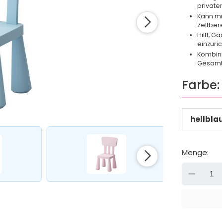
private
Kann mi
Zeltber
Hilft, 
einzuri
Kombini
Gesamt
Farbe:
hellbla
Menge:
-