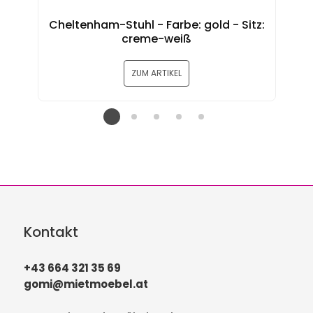
Cheltenham-Stuhl - Farbe: gold - Sitz:
Ba
creme-weiß
ZUM ARTIKEL
Kontakt
+43 664 321 35 69
gomi@mietmoebel.at