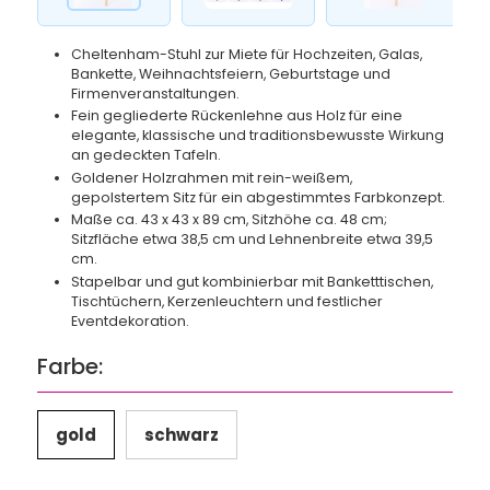
Cheltenham-Stuhl zur Miete für Hochzeiten, Galas,
Bankette, Weihnachtsfeiern, Geburtstage und
Firmenveranstaltungen.
Fein gegliederte Rückenlehne aus Holz für eine
elegante, klassische und traditionsbewusste Wirkung
an gedeckten Tafeln.
Goldener Holzrahmen mit rein-weißem,
gepolstertem Sitz für ein abgestimmtes Farbkonzept.
Maße ca. 43 x 43 x 89 cm, Sitzhöhe ca. 48 cm;
Sitzfläche etwa 38,5 cm und Lehnenbreite etwa 39,5
cm.
Stapelbar und gut kombinierbar mit Banketttischen,
Tischtüchern, Kerzenleuchtern und festlicher
Eventdekoration.
Farbe:
gold
schwarz