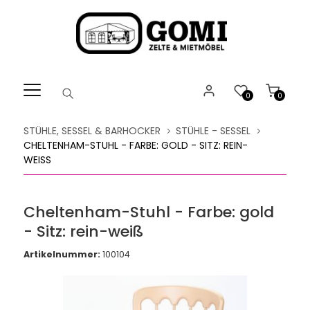
Willkommen.
Verwenden
Sie
ALT
+
B
0
0
für
das
STÜHLE, SESSEL & BARHOCKER
STÜHLE - SESSEL
Barrierefreiheitsmenü
CHELTENHAM-STUHL - FARBE: GOLD - SITZ: REIN-
und
WEISS
ALT
+
I,
Cheltenham-Stuhl - Farbe: gold
um
- Sitz: rein-weiß
direkt
zum
Artikelnummer:
100104
Inhalt
zu
springen.