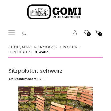
Willkommen.
Verwenden
Sie
ALT
+
B
0
0
für
das
STÜHLE, SESSEL & BARHOCKER
POLSTER
Barrierefreiheitsmenü
SITZPOLSTER, SCHWARZ
und
ALT
+
Sitzpolster, schwarz
I,
um
Artikelnummer:
102908
direkt
zum
Inhalt
zu
springen.