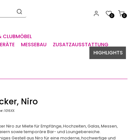
0
0
& CLUBMÖBEL
GERÄTE
MESSEBAU
ZUSATZAUSSTATTUNG
HIGHLIGHTS
ker, Niro
r:
1016XX
er Niro zur Miete für Empfänge, Hochzeiten, Galas, Messen,
eiern sowie temporäre Bar- und Loungebereiche.
niges Gestell aus Niro für eine moderne, hochwertige und