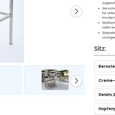
zugleic
Verschi
für unt
modern
Sitzflä
netto b
Stapelb
Loungem
Sitz:
Bernste
Creme-
Denim, 
Hopfeng