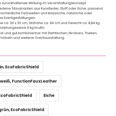
h zurückhaltende Wirkung im Veranstaltungskonzept.
edene Sitzvarianten aus Kunstleder, Stoff oder Eiche; passend
erschiedliche Farbwelten und klassische, natürliche oder
e Eventgestaltungen.
che ca. 30 x 30 cm, Sitzhöhe ca. 84 cm und Gewicht ca. 8,84 kg
eziehungsweise 9 kg brutto.
ar und gut kombinierbar mit Stehtischen, Nirobars, Theken,
öbeln und weiterer Eventausstattung.
in, EcoFabricShield
weiß, FunctionFauxLeather
EcoFabricShield
Eiche
rün, EcoFabricShield