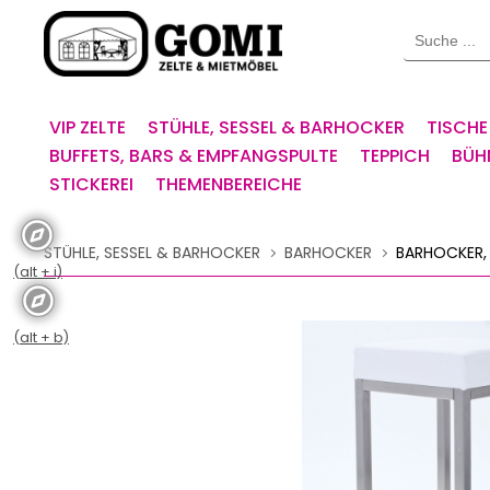
Willkommen.
Suche
Verwenden
Sie
ALT
+
VIP ZELTE
STÜHLE, SESSEL & BARHOCKER
TISCHE
B
BUFFETS, BARS & EMPFANGSPULTE
TEPPICH
BÜH
für
STICKEREI
THEMENBEREICHE
das
Barrierefreiheitsmenü
und
STÜHLE, SESSEL & BARHOCKER
BARHOCKER
BARHOCKER,
ALT
(alt + i)
+
I,
um
(alt + b)
direkt
zum
Inhalt
zu
springen.