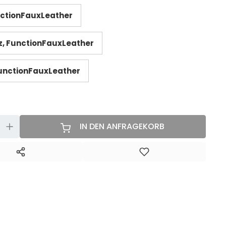
nctionFauxLeather
, FunctionFauxLeather
unctionFauxLeather
+
IN DEN ANFRAGEKORB