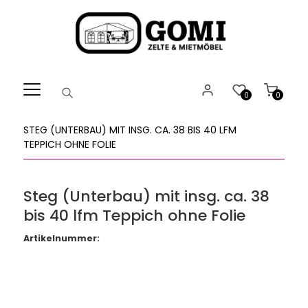
Willkommen.
Verwenden
Sie
ALT
+
B
0
0
für
das
STEG (UNTERBAU) MIT INSG. CA. 38 BIS 40 LFM
Barrierefreiheitsmenü
TEPPICH OHNE FOLIE
und
ALT
+
Steg (Unterbau) mit insg. ca. 38
I,
bis 40 lfm Teppich ohne Folie
um
direkt
Artikelnummer:
zum
Inhalt
zu
springen.