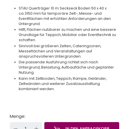
STAU Querträger 10 m Seckseck Boden 50 x 40 x
ca.3150 mm für temporäre Zelt-, Messe- und
Eventflächen mit erhöhten Anforderungen an den
Untergrund.
Hilft, Flächen nutzbarer zu machen und eine bessere
Grundlage für Teppich, Mobiliar oder Eventtechnik zu
schaffen.
Sinnvoll bei größeren Zelten, Cateringzonen,
Messeflächen und Veranstaltungen auf
anspruchsvolleren Untergründen.
Die passende Ausführung richtet sich nach
Untergrund, Belastung, Aufbaufläche und geplanter
Nutzung.
Kann mit Zeltboden, Teppich, Rampe, Geländer,
Zeltwänden und weiterer Zusatzausstattung
kombiniert werden.
Menge:
-
+
IN DEN ANFRAGEKORB