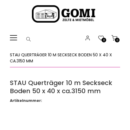
Willkommen.
Verwenden
Sie
ALT
+
B
0
0
für
das
STAU QUERTRÄGER 10 M SECKSECK BODEN 50 X 40 X
Barrierefreiheitsmenü
CA.3150 MM
und
ALT
+
STAU Querträger 10 m Seckseck
I,
Boden 50 x 40 x ca.3150 mm
um
direkt
Artikelnummer:
zum
Inhalt
zu
springen.