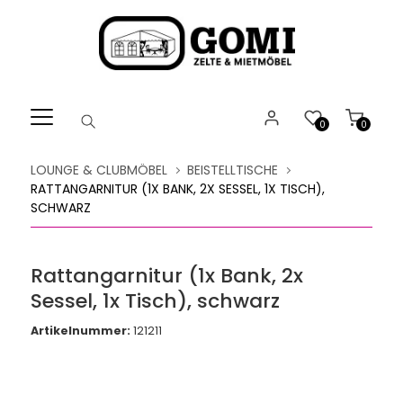
Willkommen.
Verwenden
Sie
ALT
+
B
0
0
für
das
LOUNGE & CLUBMÖBEL
BEISTELLTISCHE
Barrierefreiheitsmenü
RATTANGARNITUR (1X BANK, 2X SESSEL, 1X TISCH),
und
SCHWARZ
ALT
+
I,
Rattangarnitur (1x Bank, 2x
um
Sessel, 1x Tisch), schwarz
direkt
zum
Artikelnummer:
121211
Inhalt
zu
springen.