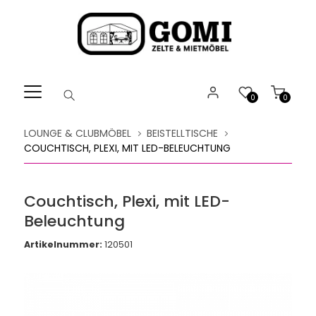
Willkommen.
Verwenden
Sie
ALT
+
B
0
0
für
das
LOUNGE & CLUBMÖBEL
BEISTELLTISCHE
Barrierefreiheitsmenü
COUCHTISCH, PLEXI, MIT LED-BELEUCHTUNG
und
ALT
+
Couchtisch, Plexi, mit LED-
I,
Beleuchtung
um
direkt
Artikelnummer:
120501
zum
Inhalt
zu
springen.