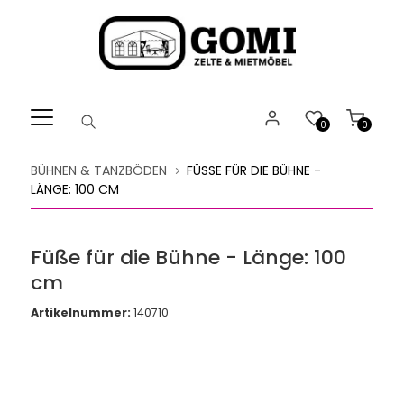
Willkommen.
Verwenden
Sie
ALT
+
B
0
0
für
das
BÜHNEN & TANZBÖDEN
FÜSSE FÜR DIE BÜHNE - L
Barrierefreiheitsmenü
ÄNGE: 100 CM
und
ALT
+
Füße für die Bühne - Länge: 100
I,
cm
um
direkt
Artikelnummer:
140710
zum
Inhalt
zu
springen.