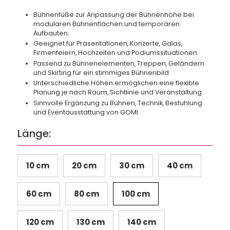
Bühnenfüße zur Anpassung der Bühnenhöhe bei
modularen Bühnenflächen und temporären
Aufbauten.
Geeignet für Präsentationen, Konzerte, Galas,
Firmenfeiern, Hochzeiten und Podiumssituationen.
Passend zu Bühnenelementen, Treppen, Geländern
und Skirting für ein stimmiges Bühnenbild.
Unterschiedliche Höhen ermöglichen eine flexible
Planung je nach Raum, Sichtlinie und Veranstaltung.
Sinnvolle Ergänzung zu Bühnen, Technik, Bestuhlung
und Eventausstattung von GOMI.
Länge:
10 cm
20 cm
30 cm
40 cm
60 cm
80 cm
100 cm
120 cm
130 cm
140 cm