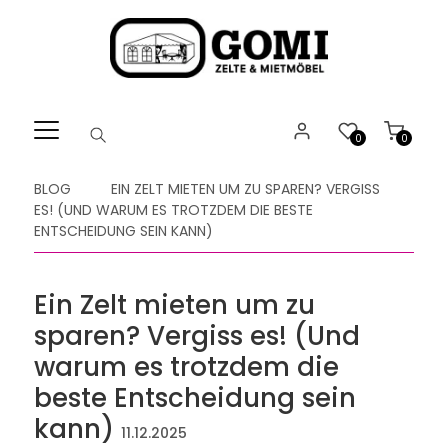
Willkommen.
Verwenden
Sie
ALT
+
B
0
0
für
das
BLOG
EIN ZELT MIETEN UM ZU SPAREN? VERGISS
Barrierefreiheitsmenü
ES! (UND WARUM ES TROTZDEM DIE BESTE
und
ENTSCHEIDUNG SEIN KANN)
ALT
+
I,
Ein Zelt mieten um zu
um
sparen? Vergiss es! (Und
direkt
zum
warum es trotzdem die
Inhalt
beste Entscheidung sein
zu
kann)
springen.
11.12.2025