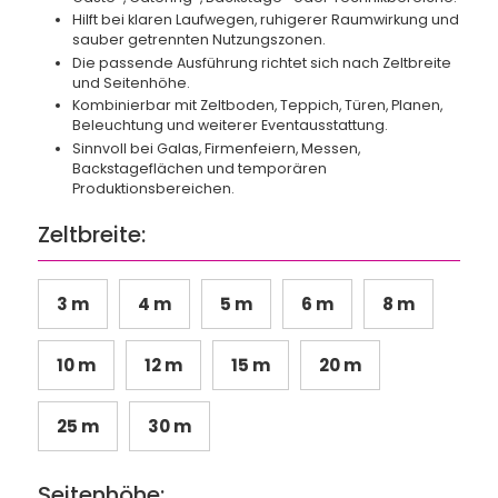
Hilft bei klaren Laufwegen, ruhigerer Raumwirkung und
sauber getrennten Nutzungszonen.
Die passende Ausführung richtet sich nach Zeltbreite
und Seitenhöhe.
Kombinierbar mit Zeltboden, Teppich, Türen, Planen,
Beleuchtung und weiterer Eventausstattung.
Sinnvoll bei Galas, Firmenfeiern, Messen,
Backstageflächen und temporären
Produktionsbereichen.
Zeltbreite:
3 m
4 m
5 m
6 m
8 m
10 m
12 m
15 m
20 m
25 m
30 m
Seitenhöhe: