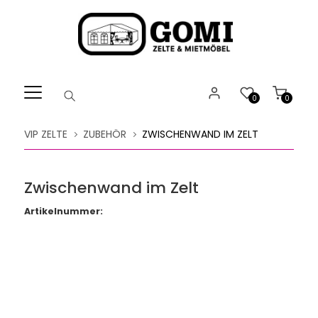
Willkommen.
Verwenden
Sie
ALT
+
B
0
0
für
das
VIP ZELTE
ZUBEHÖR
ZWISCHENWAND IM ZELT
Barrierefreiheitsmenü
und
ALT
Zwischenwand im Zelt
+
I,
Artikelnummer:
um
direkt
zum
Inhalt
zu
springen.