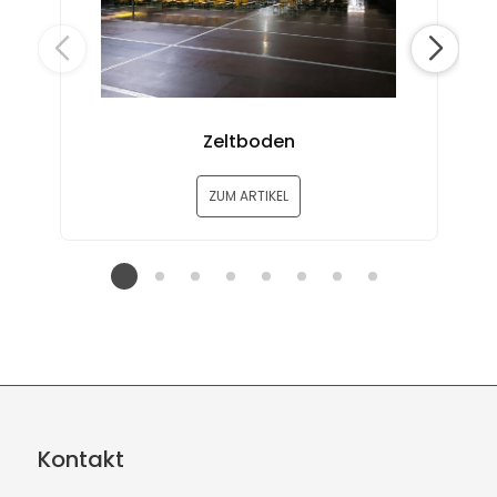
Zeltboden
T
ZUM ARTIKEL
Kontakt